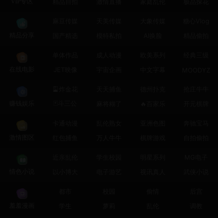
🦖 恐龙宝贝 全集正版专区
观看完整全集 >
完整版
高清修复
恐龙宝贝全集无删减
恐龙宝贝高清精修版
原版完整收录
画质优化超清
🌿 恐龙宝贝系列全套动画
查看全系列 >