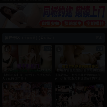
✅ 专线播放极速无卡顿
✅ 海量少儿动画持续更新
📺 站点简介
恐龙宝贝动画乐园是专注经典少儿怀旧动画的免费观影平
台，主打恐龙宝贝全集高清在线观看，完整收录恐龙宝贝
全系列原版动画资源。平台秉持绿色、纯净、免费的运营
理念，优化多线路播放节点，画质高清护眼，适配儿童观
影场景，为大小朋友提供优质的怀旧动画追剧体验。