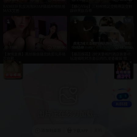
关于我们
免责声明
隐私政策
资源报错
网站地图
本站动画资源仅供影视爱好者交流学习，版权归原制作方所有，禁止任何
商业用途
Copyright © 2026 恐龙宝贝动画乐园 All Rights Reserved 恐龙宝贝高清