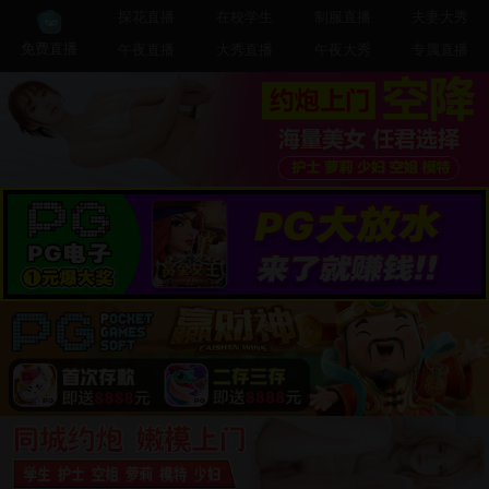
系列1
系列完结
恐龙宝贝之龙神勇士
恐龙宝贝之失落的文明
经典首部系列
收官完结篇章
🌟 高分少儿经典动画
更多少儿动画 >