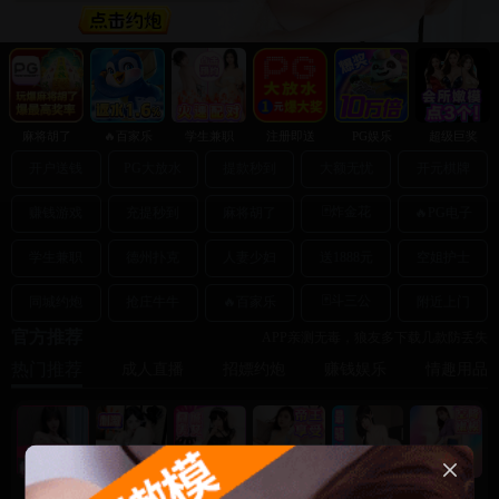
益智
怀旧
经典益智少儿动画
童年怀旧动画合集
亲子必看佳作
90后00后回忆
💎 超清极速秒播专区
超清资源库 >
超清秒播
超清无删减动画合集
专线加速无卡顿
💬 影迷互动留言区