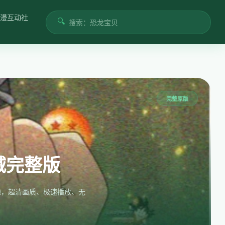
漫互动社
🔍
完整原版
减完整版
源，超清画质、极速播放、无