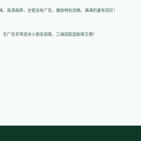
减、高清画质，全程没有广告，播放特别流畅，满满的童年回忆！
，无广告非常适合小朋友观看，三端适配追剧很方便！