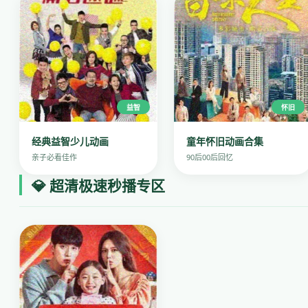
益智
怀旧
经典益智少儿动画
童年怀旧动画合集
亲子必看佳作
90后00后回忆
💎 超清极速秒播专区