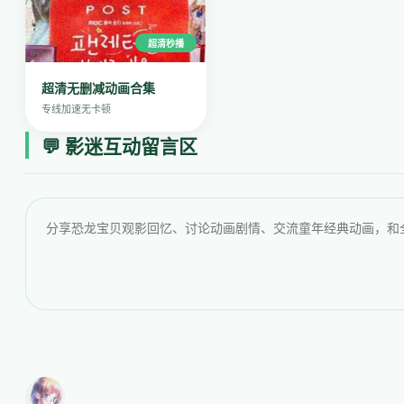
超清秒播
超清无删减动画合集
专线加速无卡顿
💬 影迷互动留言区