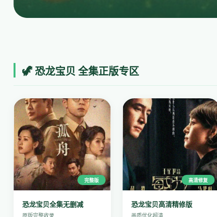
🦖 恐龙宝贝 全集正版专区
完整版
高清修复
恐龙宝贝全集无删减
恐龙宝贝高清精修版
原版完整收录
画质优化超清