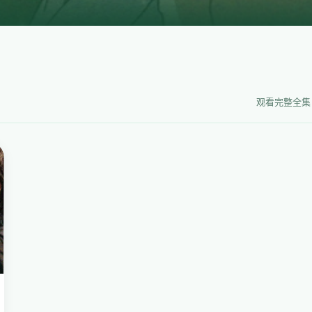
观看完整全集 